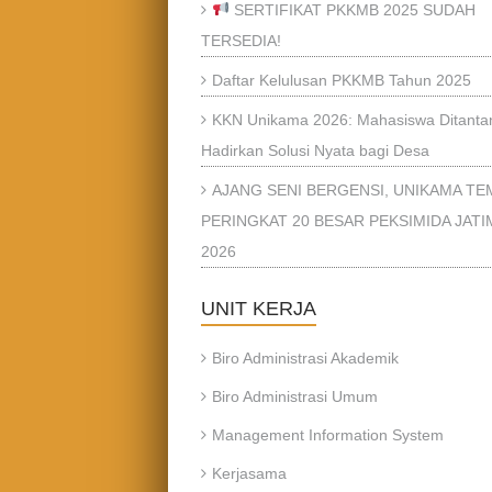
SERTIFIKAT PKKMB 2025 SUDAH
TERSEDIA!
Daftar Kelulusan PKKMB Tahun 2025
KKN Unikama 2026: Mahasiswa Ditanta
Hadirkan Solusi Nyata bagi Desa
AJANG SENI BERGENSI, UNIKAMA T
PERINGKAT 20 BESAR PEKSIMIDA JATI
2026
UNIT KERJA
Biro Administrasi Akademik
Biro Administrasi Umum
Management Information System
Kerjasama