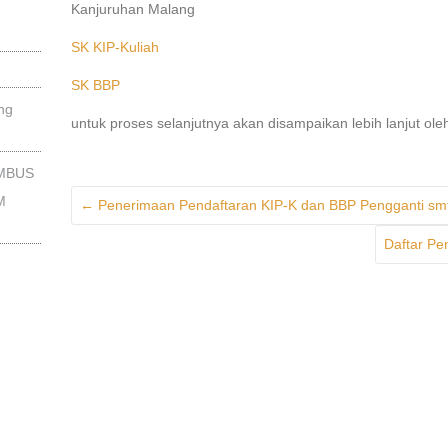
Kanjuruhan Malang
SK KIP-Kuliah
SK BBP
ng
untuk proses selanjutnya akan disampaikan lebih lanjut ol
EMBUS
M
←
Penerimaan Pendaftaran KIP-K dan BBP Pengganti smt
Daftar Pe