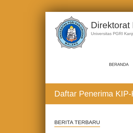
Skip
to
Direktora
content
Universitas PGRI Kan
BERANDA
Daftar Penerima KIP-
BERITA TERBARU