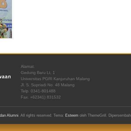
Alamat:
Gedung Baru Lt. 1
Universitas PGRI Kanjuruhan Malang
Jl. S. Supriadi No. 48 Malang
Telp. 0341-801488
Fax. +62341) 831532
dan Alumni
. All rights reserved. Tema:
Esteem
oleh ThemeGrill. Dipersemba