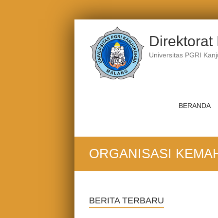
Skip
to
Direktora
content
Universitas PGRI Kan
BERANDA
ORGANISASI KEMA
BERITA TERBARU