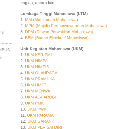
bagian, antara lain :
Lembaga Tinggi Mahasiswa (LTM)
1.
MM (Mahkamah Mahasiswa
)
2.
MPM (Majelis Permusyawaratan Mahasiswa)
ng
3.
DPM (Dewan Perwakilan Mahasiswa)
4.
BEM (Badan Eksekutif Mahasiswa)
Unit Kegiatan Mahasiswa (UKM)
EMBUS
1.
UKM KSR-PMI
M
2.
UKM HIMPA
3.
UKM HIMPIS
4.
UKM OLAHRAGA
5.
UKM PRAMUKA
6.
UKM HMJF
7.
UKM MENWA
8.
UKM AL-FAROBI
9.
UKM PMK
10.
UKM PWK
11.
UKM PARAMA
12.
UKM GARANK
13.
UKM PERISAI DIRI