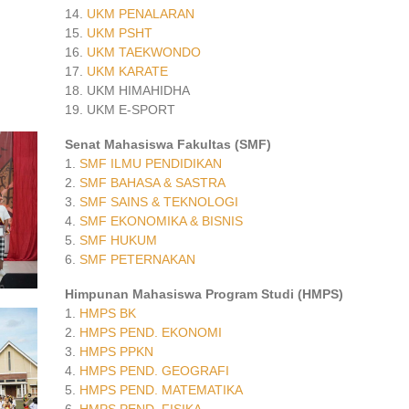
14.
UKM PENALARAN
15.
UKM PSHT
16.
UKM TAEKWONDO
17.
UKM KARATE
18. UKM HIMAHIDHA
19. UKM E-SPORT
Senat Mahasiswa Fakultas (SMF)
1.
SMF ILMU PENDIDIKAN
2.
SMF BAHASA & SASTRA
3.
SMF SAINS & TEKNOLOGI
4.
SMF EKONOMIKA & BISNIS
5.
SMF HUKUM
6.
SMF PETERNAKAN
Himpunan Mahasiswa Program Studi (HMPS)
1.
HMPS BK
2.
HMPS PEND. EKONOMI
3.
HMPS PPKN
4.
HMPS PEND. GEOGRAFI
5.
HMPS PEND. MATEMATIKA