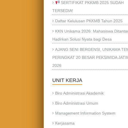
SERTIFIKAT PKKMB 2025 SUDAH
TERSEDIA!
Daftar Kelulusan PKKMB Tahun 2025
KKN Unikama 2026: Mahasiswa Ditanta
Hadirkan Solusi Nyata bagi Desa
AJANG SENI BERGENSI, UNIKAMA T
PERINGKAT 20 BESAR PEKSIMIDA JATI
2026
UNIT KERJA
Biro Administrasi Akademik
Biro Administrasi Umum
Management Information System
Kerjasama