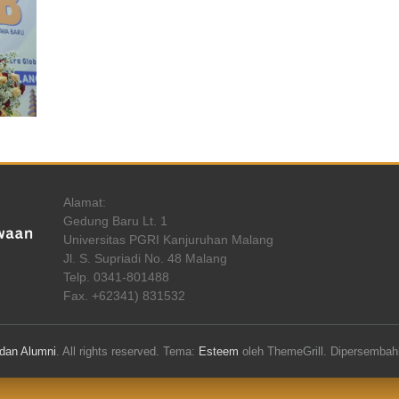
Alamat:
Gedung Baru Lt. 1
Universitas PGRI Kanjuruhan Malang
Jl. S. Supriadi No. 48 Malang
Telp. 0341-801488
Fax. +62341) 831532
dan Alumni
. All rights reserved. Tema:
Esteem
oleh ThemeGrill. Dipersemba